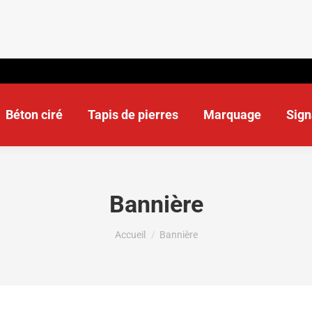
Béton ciré
Tapis de pierres
Marquage
Sign
Bannière
Vous êtes ici :
Accueil
Bannière